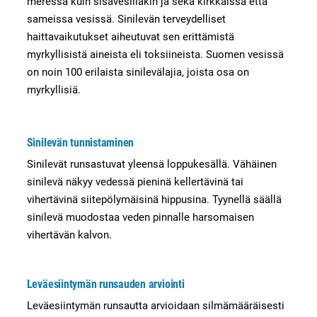
meressä kuin sisävesilläkin ja sekä kirkkaissa että
sameissa vesissä. Sinilevän terveydelliset
haittavaikutukset aiheutuvat sen erittämistä
myrkyllisistä aineista eli toksiineista. Suomen vesissä
on noin 100 erilaista sinilevälajia, joista osa on
myrkyllisiä.
Sinilevän tunnistaminen
Sinilevät runsastuvat yleensä loppukesällä. Vähäinen
sinilevä näkyy vedessä pieninä kellertävinä tai
vihertävinä siitepölymäisinä hippusina. Tyynellä säällä
sinilevä muodostaa veden pinnalle harsomaisen
vihertävän kalvon.
Leväesiintymän runsauden arviointi
Leväesiintymän runsautta arvioidaan silmämääräisesti