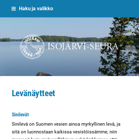
Siirry
Haku ja valikko
sivun
sisältöön
Isojärvi-Seura ry
Levänäytteet
Sinilevät
Sinilevä on Suomen vesien ainoa myrkyllinen levä, ja
sitä on luonnostaan kaikissa vesistöissämme, niin