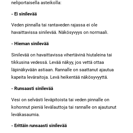
neliportaisella asteikolla:
- Ei sinilevää
Veden pinnalla tai rantaveden rajassa ei ole
havaittavissa sinilevää. Näkösyvyys on normaali.
- Hieman sinilevää
Sinilevää on havaittavissa vihertävinä hiutaleina tai
tikkusina vedessä. Levää näkyy, jos vettä ottaa
läpinäkyvään astiaan. Rannalle on saattanut ajautua
kapeita leväraitoja. Levä heikentää näkösyvyyttä.
- Runsaasti sinilevää
Vesi on selvästi leväpitoista tai veden pinnalle on
kohonnut pieniä levälauttoja tai rannalle on ajautunut
leväkasaumia.
- Erittäin runsaasti sinilevää