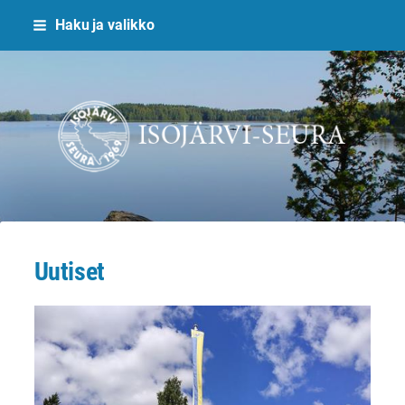
Siirry
Haku ja valikko
sivun
sisältöön
Isojärvi-Seura ry
Uutiset