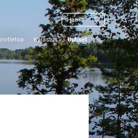
Haku
Hae
rvitietoa
Kalastus
Uutiset