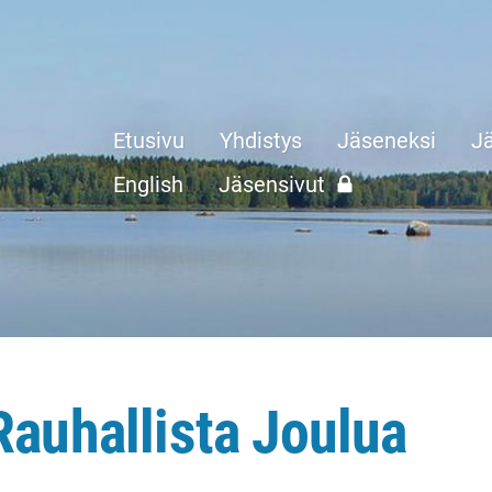
Etusivu
Yhdistys
Jäseneksi
Jä
English
Jäsensivut
Rauhallista Joulua