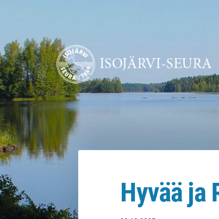
Siirry
sivun
sisältöön
Isojärvi-Seura ry
Hyvää ja 