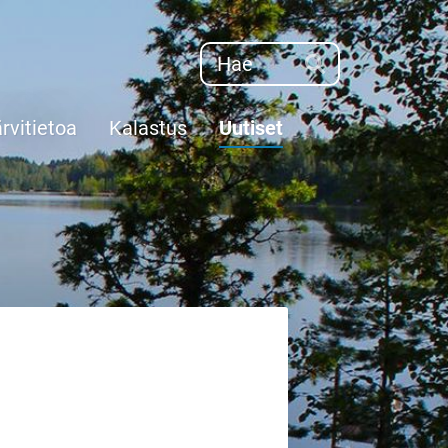
Haku
Hae
rvitietoa
Kalastus
Uutiset