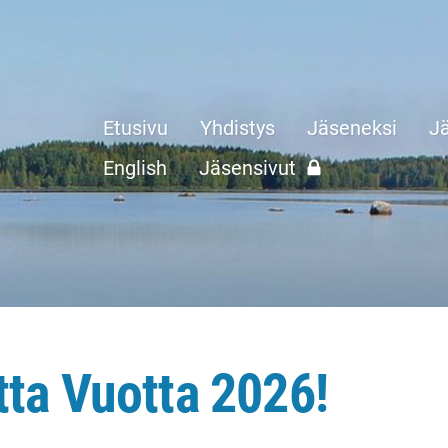
Etusivu
Yhdistys
Jäseneksi
Jä
English
Jäsensivut
ta Vuotta 2026!