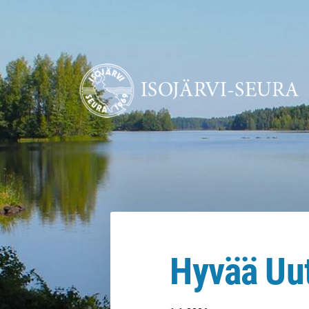
Siirry
sivun
sisältöön
Isojärvi-Seura ry
Hyvää Uut