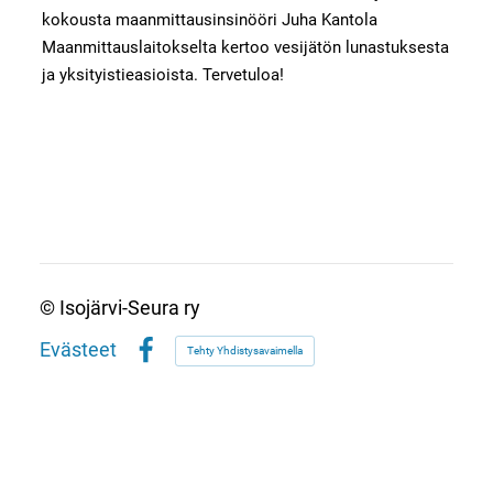
kokousta maanmittausinsinööri Juha Kantola
Maanmittauslaitokselta kertoo vesijätön lunastuksesta
ja yksityistieasioista. Tervetuloa!
©
Isojärvi-Seura ry
Evästeet
Tehty Yhdistysavaimella
Facebook