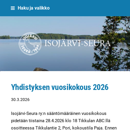
Siirry
Haku ja valikko
sivun
sisältöön
Isojärvi-Seura ry
Yhdistyksen vuosikokous 2026
30.3.2026
Isojärvi-Seura ry:n sääntömääräinen vuosikokous
pidetään tiistaina 28.4.2026 klo 18 Tikkulan ABC:llä
osoitteessa Tikkulantie 2, Pori, kokoustila Paja. Ennen